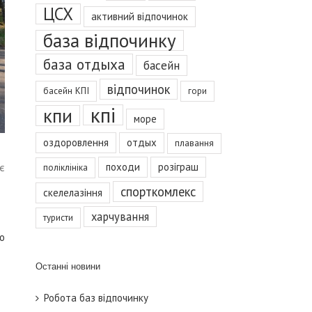
ЦСХ
активний відпочинок
база відпочинку
база отдыха
басейн
відпочинок
басейн КПІ
гори
кпі
кпи
море
оздоровлення
отдых
плавання
походи
розіграш
є
поліклініка
спорткомлекс
скелелазіння
харчування
туристи
о
Останні новини
Робота баз відпочинку