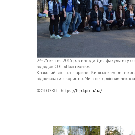
24-25 квітня 2015 р. з нагоди Дня факультету со
відвідав СОТ «Політехнік».
Казковий ліс та чарівне Київське море ніко
відпочивати з користю. Ми з нетерпінням чекає
ФОТОЗВІТ:
https://fsp.kpi.ua/ua/