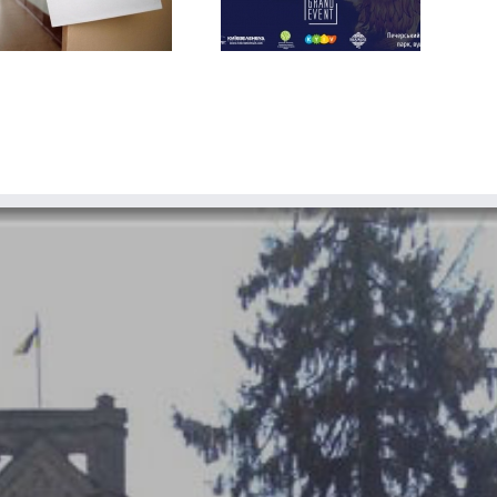
Нове шоу!
якщо їжа – це вже
небезпека для нас?