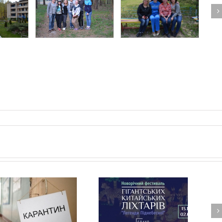
«Ми є те, що ми їмо», –
казав Гіппократ. А що,