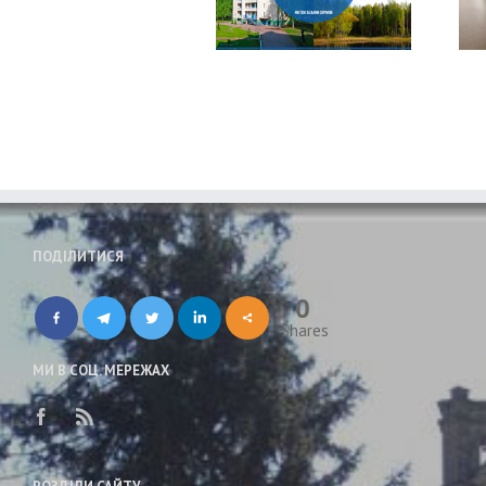
Робота баз відпочинку
Увага! Карантин
ПОДІЛИТИСЯ
0
Shares
МИ В СОЦ. МЕРЕЖАХ