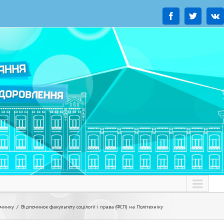
очинку
Відпочинок факультету соцілогії і права (ФСП) на Політехніку