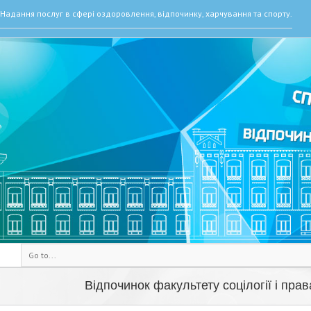
Надання послуг в сфері оздоровлення, відпочинку, харчування та спорту.
Go to...
Відпочинок факультету соцілогії і пра