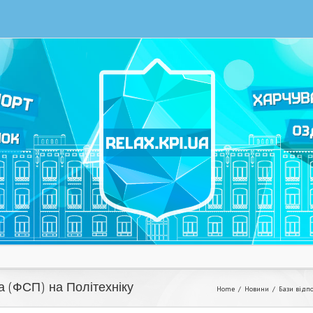
ва (ФСП) на Політехніку
Home
Новини
Бази відп