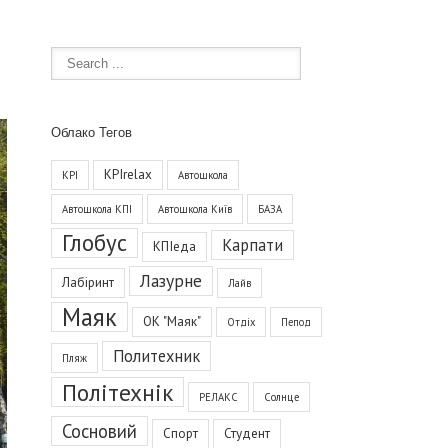
Облако Тегов
KPIrelax
KPI
Автошкола
Автошкола КПІ
Автошкола Київ
БАЗА
Глобус
Карпати
КПІеда
Лазурне
Лабіринт
Лайв
Маяк
ОК "Маяк"
Отдіх
Пепод
Политехник
Пляж
Політехнік
РЕЛАКС
Солнце
Сосновий
Спорт
Студент