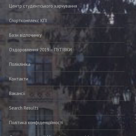
Центр студентського харчування
Спорткомплекс КПІ
Бази відпочинку
Оздоровлення 2019 – ПУТІВКИ
Поліклініка
Контакти
Вакансії
Search Results
Політика конфіденційності