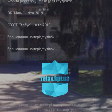
Форма реєстарції Маяк (для студентів)
ОК “Маяк” – літо 2019
СГСОТ “Глобус” – літо 2019
Бронювання номерів/путівок
Бронювання номерiв/путiвок
Надання послуг в сфері оздоровлення, відпочинку,
харчування та спорту.