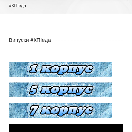
#КПІеда
Випуски #КПІеда