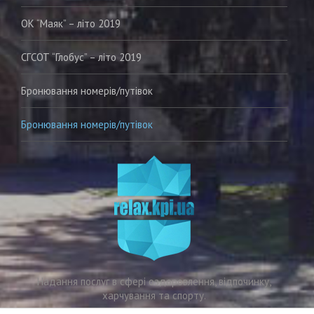
ОК “Маяк” – літо 2019
СГСОТ “Глобус” – літо 2019
Бронювання номерів/путівок
Бронювання номерiв/путiвок
Надання послуг в сфері оздоровлення, відпочинку,
харчування та спорту.