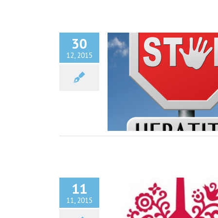
30
12, 2015
жні. Що треба знати про гепатит.
Новини
Поліклініка
11
11, 2015