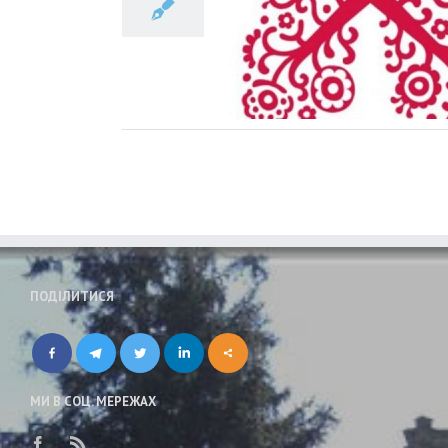
знати студентам про туберкульоз
Новини
ПОДІЛИТИСЯ
МИ В СОЦ. МЕРЕЖАХ