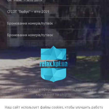
СГСОТ “Глобус” – літо 2019
Бронювання номерів/путівок
Бронювання номерiв/путiвок
Надання послуг в сфері оздоровлення, відпочинку,
харчування та спорту.
Email:
relax@kpi.ua
Наш сайт использует файлы cookies, чтобы улучшить работу