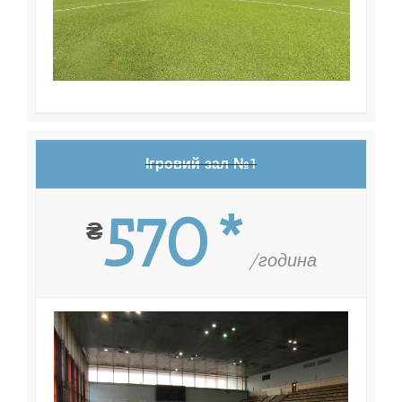
Ігровий зал №1
570*
₴
/година