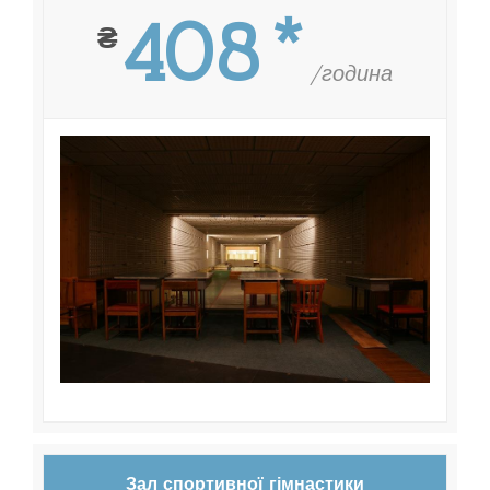
408*
₴
/година
Зал спортивної гімнастики