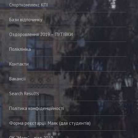
Спорткомплекс КПІ
Бази відпочинку
Оздоровлення 2019 – ПУТІВКИ
Поліклініка
Контакти
Вакансії
Search Results
Політика конфіденційності
Форма реєстарції Маяк (для студентів)
ОК “Маяк” – літо 2019