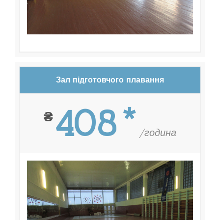
Зал підготовчого плавання
408*
₴
/година