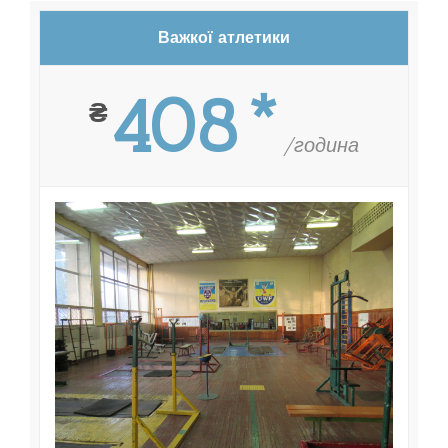
Важкої атлетики
408*
₴
/година