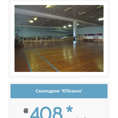
Скалодром "КПІскала"
408*
₴