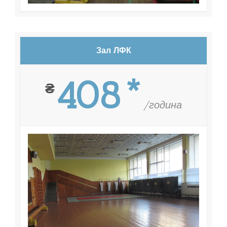
Зал ЛФК
408*
₴
/година