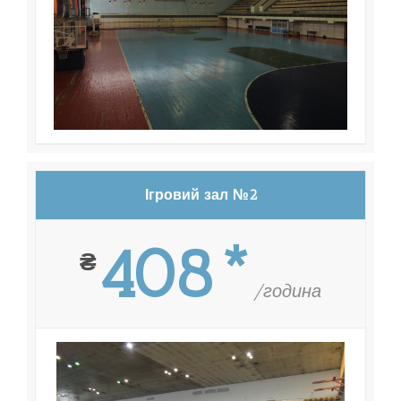
Ігровий зал №2
408*
₴
/година