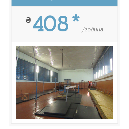
408*
₴
/година