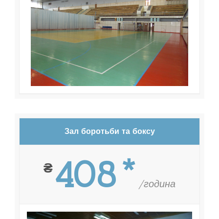
Зал боротьби та боксу
408*
₴
/година