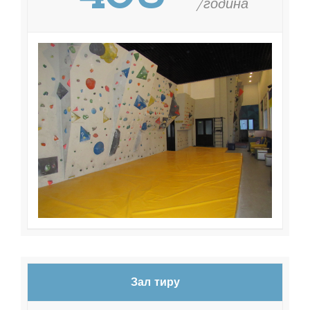
/година
Зал тиру