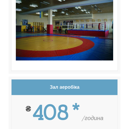
Зал аеробіка
408*
₴
/година