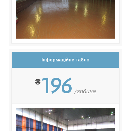
Інформаційне табло
196
₴
/година